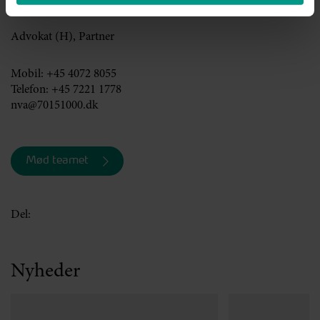
Niels Vase
Advokat (H), Partner
Mobil:
+45 4072 8055
Telefon:
+45 7221 1778
nva@70151000.dk
Mød teamet
Del:
Nyheder