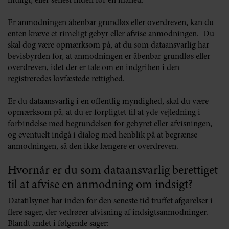
muligt, eller senest inden for én måned.
Er anmodningen åbenbar grundløs eller overdreven, kan du
enten kræve et rimeligt gebyr eller afvise anmodningen. Du
skal dog være opmærksom på, at du som dataansvarlig har
bevisbyrden for, at anmodningen er åbenbar grundløs eller
overdreven, idet der er tale om en indgriben i den
registreredes lovfæstede rettighed.
Er du dataansvarlig i en offentlig myndighed, skal du være
opmærksom på, at du er forpligtet til at yde vejledning i
forbindelse med begrundelsen for gebyret eller afvisningen,
og eventuelt indgå i dialog med henblik på at begrænse
anmodningen, så den ikke længere er overdreven.
Hvornår er du som dataansvarlig berettiget
til at afvise en anmodning om indsigt?
Datatilsynet har inden for den seneste tid truffet afgørelser i
flere sager, der vedrører afvisning af indsigtsanmodninger.
Blandt andet i følgende sager: