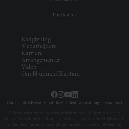
Find kontor
Rådgivning
Medarbejdere
Karriere
Arrangementer
Viden
Om HjulmandKaptain
Cookiepolitik
Privatlivspolitik
Whistleblowerordning
Fjernsupport
Billeder, tekst, video og andet grafisk indhold på hjemmesiden er
ophavsretligt beskyttet jf. ophavsretslovens regler. Alle rettigheder til
indholdet tilhører HjulmandKaptain, inklusive retten til tekst- og