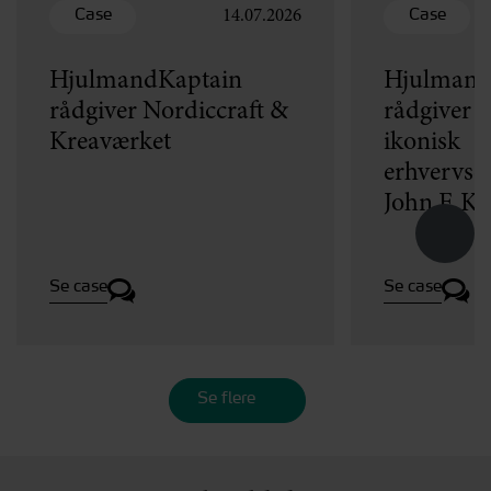
Case
Case
14.07.2026
HjulmandKaptain
Hjulmand
rådgiver Nordiccraft &
rådgiver v
Kreaværket
ikonisk
erhvervse
John F. K
Se case
Se case
Se flere