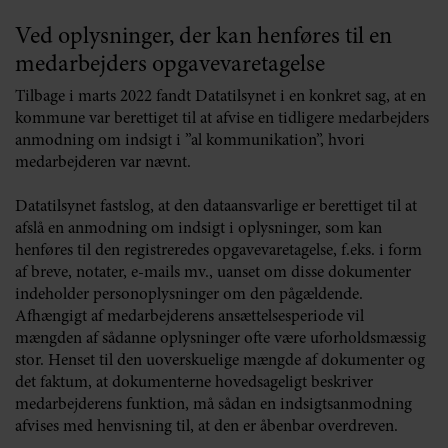
Ved oplysninger, der kan henføres til en
medarbejders opgavevaretagelse
Tilbage i marts 2022 fandt Datatilsynet i en konkret sag, at en
kommune var berettiget til at afvise en tidligere medarbejders
anmodning om indsigt i ”al kommunikation”, hvori
medarbejderen var nævnt.
Datatilsynet fastslog, at den dataansvarlige er berettiget til at
afslå en anmodning om indsigt i oplysninger, som kan
henføres til den registreredes opgavevaretagelse, f.eks. i form
af breve, notater, e-mails mv., uanset om disse dokumenter
indeholder personoplysninger om den pågældende.
Afhængigt af medarbejderens ansættelsesperiode vil
mængden af sådanne oplysninger ofte være uforholdsmæssig
stor. Henset til den uoverskuelige mængde af dokumenter og
det faktum, at dokumenterne hovedsageligt beskriver
medarbejderens funktion, må sådan en indsigtsanmodning
afvises med henvisning til, at den er åbenbar overdreven.