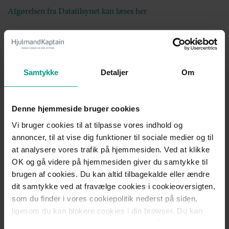
Afgørelsen fra Datatilsynet kan læses her
Ved indsigtsanmodninger, der kræver et
uforholdsmæssigt stort arbejde
I en anden sag fra september 2022 har Datatilsynet tilsvarende
Samtykke
Detaljer
Om
taget stilling til, i hvilket omfang den dataansvarlige er
forpligtet til at gennemgå dokumenter for at imødekomme en
anmodning om indsigt. I den konkrete sag havde klager
anmodet om indsigt i forbindelse med en verserende retssag.
Denne hjemmeside bruger cookies
Anmodningen blev i sagen afvist af den dataansvarlige.
Vi bruger cookies til at tilpasse vores indhold og
annoncer, til at vise dig funktioner til sociale medier og til
Datatilsynet tilsidesatte heller ikke denne afvisning, idet
at analysere vores trafik på hjemmesiden. Ved at klikke
imødekommelse af anmodningen ville kræve, at den
OK og gå videre på hjemmesiden giver du samtykke til
dataansvarlige gennemgik flere millioner af dokumenter
brugen af cookies. Du kan altid tilbagekalde eller ændre
fordelt på flere forskellige selskaber for at afgøre, hvorvidt der
dit samtykke ved at fravælge cookies i cookieoversigten,
fremgik personoplysninger vedrørende klager.
som du finder i vores cookiepolitik nederst på siden,
Du kan læse Datatilsynets afgørelse her
ligesom du kan blokere cookies i din browser. Du kan
læse mere om brugen af cookies under Om i