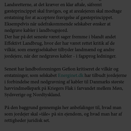
Landsretterne, at det kræver en klar aftale, såfremt
gæsteprincippet skal fraviges, og at arealejeren skal modtage
erstatning for at acceptere fravigelse af gæsteprincippet.
Eksempelvis når udefrakommende selskaber ønsker at
nedgrave kabler i landbrugsjord.
Der har på det seneste været sager fremme i blandt andet
Effektivt Landbrug, hvor der har været rettet kritik af de
vilkår, som energiselskaber tilbyder landmænd og andre
jordejere, når der nedgraves kabler - i fagsprog ledninger.
Senest har landboforeningen Gefion kritiseret de vilkår og
erstatninger, som selskabet
Energinet.dk
har tilbudt jordejerne
i forbindelse med nedgravning af kabler til Danmarks største
havvindmøllepark på Kriegers Flak i farvandet mellem Møn,
Sydsverige og Nordtyskland.
På den baggrund gennemgås her anbefalinger til, hvad man
som jordejer skal »tåle« på sin ejendom, og hvad man har af
rettigheder juridisk set.