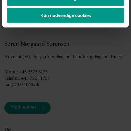
eller
mail@70151000.dk
Kun nødvendige cookies
Kontakt
Søren Nørgaard Sørensen
Advokat (H), Ejerpartner, Fagchef Landbrug, Fagchef Energi
Mobil:
+45 2372 6173
Telefon:
+45 7221 1757
sso@70151000.dk
Mød teamet
Del: