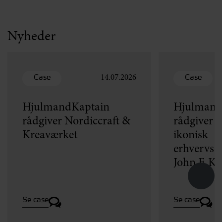
Nyheder
Case
Case
14.07.2026
HjulmandKaptain
Hjulmand
rådgiver Nordiccraft &
rådgiver v
Kreaværket
ikonisk
erhvervse
John F. K
Se case
Se case