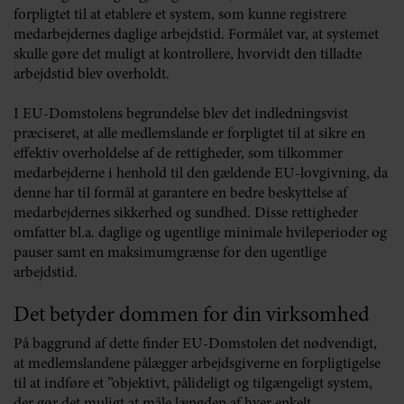
forpligtet til at etablere et system, som kunne registrere
medarbejdernes daglige arbejdstid. Formålet var, at systemet
skulle gøre det muligt at kontrollere, hvorvidt den tilladte
arbejdstid blev overholdt.
I EU-Domstolens begrundelse blev det indledningsvist
præciseret, at alle medlemslande er forpligtet til at sikre en
effektiv overholdelse af de rettigheder, som tilkommer
medarbejderne i henhold til den gældende EU-lovgivning, da
denne har til formål at garantere en bedre beskyttelse af
medarbejdernes sikkerhed og sundhed. Disse rettigheder
omfatter bl.a. daglige og ugentlige minimale hvileperioder og
pauser samt en maksimumgrænse for den ugentlige
arbejdstid.
Det betyder dommen for din virksomhed
På baggrund af dette finder EU-Domstolen det nødvendigt,
at medlemslandene pålægger arbejdsgiverne en forpligtigelse
til at indføre et ”objektivt, pålideligt og tilgængeligt system,