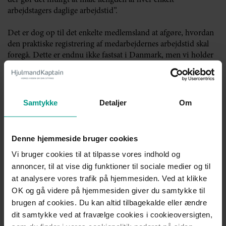
der gør det muligt at måle længden af hver enkelt
arbejdstagers daglige arbejdstid”.
Det er dog op til det enkelte medlemsland at afgøre, hvordan
den praktiske registrering af medarbejdernes arbejdstid skal
foregå. Dette er endnu ikke fastsat i Danmark, men vi holder
os løbende opdateret i den forbindelse.
EU-Domstolen stiller dog som et krav, at medarbejdernes
arbejdstimer samt selve tidspunktet for udførelsen af arbejdet
Samtykke
Detaljer
Om
skal kunne fastlægges på et objektivt og pålideligt grundlag, så
det er muligt at kontrollere, at rettighederne i henhold til EU-
lovgivningen overholdes. Af samme grund vil fremlæggelse af
Denne hjemmeside bruger cookies
bevismidler som vidner, e-mails eller brug af computer og
Vi bruger cookies til at tilpasse vores indhold og
mobiltelefon ikke være objektivt og pålideligt.
annoncer, til at vise dig funktioner til sociale medier og til
Kontakt os
at analysere vores trafik på hjemmesiden. Ved at klikke
OK og gå videre på hjemmesiden giver du samtykke til
Har du eller din virksomhed spørgsmål til EU-dommen om
brugen af cookies. Du kan altid tilbagekalde eller ændre
registrering af medarbejderes arbejdstid, er du altid
dit samtykke ved at fravælge cookies i cookieoversigten,
velkommen til at kontakte os.