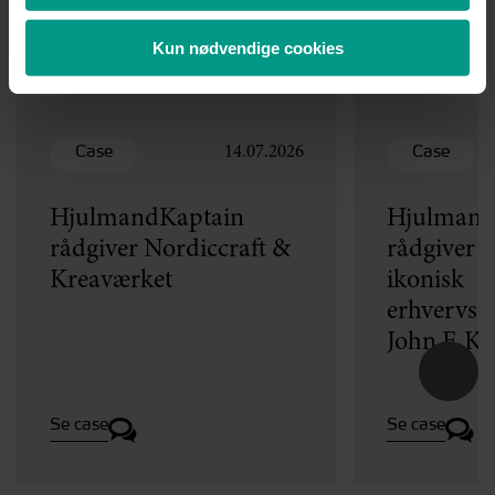
Kun nødvendige cookies
Nyheder
Case
Case
14.07.2026
HjulmandKaptain
Hjulmand
rådgiver Nordiccraft &
rådgiver v
Kreaværket
ikonisk
erhvervse
John F. K
Se case
Se case