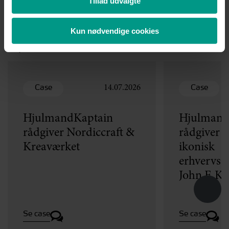
Tillad udvalgte
Del:
Kun nødvendige cookies
Nyheder
Case
Case
14.07.2026
HjulmandKaptain
Hjulmand
rådgiver Nordiccraft &
rådgiver v
Kreaværket
ikonisk
erhvervse
John F. K
Se case
Se case