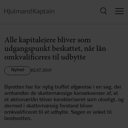
Hop
til
hovedindhold
Alle kapitalejere bliver som
udgangspunkt beskattet, når lån
omkvalificeres til udbytte
Nyhed
02.07.2019
Byretten har for nylig truffet afgørelse i en sag, der
omhandler de skattemæssige konsekvenser af, at
et aktionærlån bliver karakteriseret som ulovligt, og
dermed i skattemæssig forstand bliver
omkvalificeret til et udbytte. Sagen er anket til
landsretten.