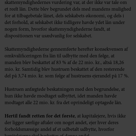
skattemyndighedernes vurdering var, at der ikke var tale om
et reelt lån. Dette blev begrundet dels med mandens mulighed
for at tilbagebetale lånet, dels selskabets økonomi, og dels i
det forhold, at selskabet ikke tidligere havde ydet lån under
nogen form, hvorfor skattemyndighederne fandt, at
dispositionen var usædvanlig for selskabet.
Skattemyndighederne gennemførte herefter konsekvensen af
omkvalificeringen fra lån til udbytte med den følge, at
manden blev beskattet af 83 % af de 22 mio. kr., altså 18,26
mio. kr. Samtidig blev hustruen beskattet af den resterende
del på 3,74 mio. kr. som følge af hustruens ejerandel på 17 %.
Hustruen anfægtede beskatningen med den begrundelse, at
hun ikke havde modtaget udbyttet, idet manden havde
modtaget alle 22 mio. kr. fra det oprindeligt optagede lån.
Hertil fandt retten for det første
, at kapitalejere, hvis ikke
der ligger særlige aftaler om noget andet, ejer hver deres
forholdsmæssige andel af et udbetalt udbytte, hvorfor