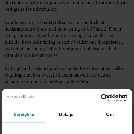
deklarationen kunne ophæves, da den i sin tid var indsat som
betingelse for udstykning.
Landbrugs- og Fiskeristyrelsen har nu meddelt, at
deklarationen aflyses med henvisning til § 37 stk. 2. Det er
særligt interessant, at bestemmelsen også anvendes i et
tilfælde, hvor udstykning er sket på vilkår om tilbageførsel,
hvilket vilkår nu også efter Styrelsens opfattelse bortfalder
efter den nye bestemmelse.
På baggrund af denne praksis må det forventes, at en række
bygninger nu kan overgå til anden anvendelse uanset
vilkårene for den oprindelige godkendelse.
Har du spørgsmål til ovenstående, er du altid velkommen til
at kontakte os.
Samtykke
Detaljer
Om
Kontakt