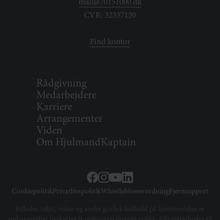
mail@70151000.dk
CVR: 32337120
Find kontor
Rådgivning
Medarbejdere
Karriere
Arrangementer
Viden
Om HjulmandKaptain
Cookiepolitik
Privatlivspolitik
Whistleblowerordning
Fjernsupport
Billeder, tekst, video og andet grafisk indhold på hjemmesiden er
ophavsretligt beskyttet jf. ophavsretslovens regler. Alle rettigheder til