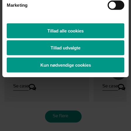
Marketing
Case
Case
14.07.2026
Tillad alle cookies
HjulmandKaptain
Hjulmand
rådgiver Nordiccraft &
rådgiver v
Kreaværket
ikonisk
Tillad udvalgte
erhvervse
John F. K
Kun nødvendige cookies
Se case
Se case
Se flere