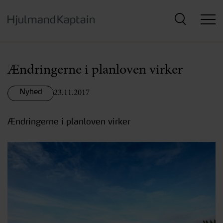
Hop
til
hovedindhold
Ændringerne i planloven virker
Nyhed
23.11.2017
Ændringerne i planloven virker