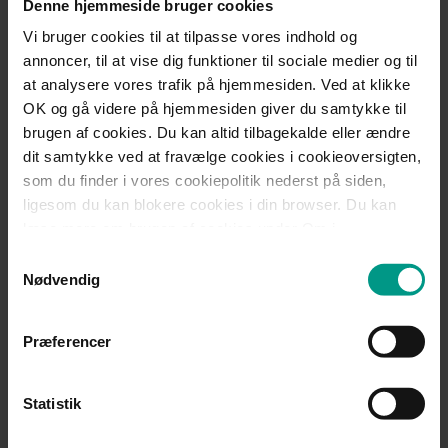
Denne hjemmeside bruger cookies
Vi bruger cookies til at tilpasse vores indhold og
Niels Vase
annoncer, til at vise dig funktioner til sociale medier og til
at analysere vores trafik på hjemmesiden. Ved at klikke
Advokat (H), Partner
OK og gå videre på hjemmesiden giver du samtykke til
brugen af cookies. Du kan altid tilbagekalde eller ændre
Mobil:
+45 4072 8055
dit samtykke ved at fravælge cookies i cookieoversigten,
Telefon:
+45 7221 1778
som du finder i vores cookiepolitik nederst på siden,
nva@70151000.dk
ligesom du kan blokere cookies i din browser. Du kan
læse mere om brugen af cookies under Om i
cookiebanneret. Under Om kan du også læse om vores
Mød teamet
Samtykkevalg
behandling af personoplysninger.
Nødvendig
Del:
Præferencer
Statistik
Nyheder