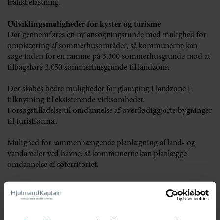
trafikbelastning.
Udviklingsmuligheder for kyster og turisme
Der gennemføres en ny ansøgningsrunde med mulighed for
omplacering af sommerhusområder, så kommunerne kan
søge inden for en ramme på 3.300 sommerhusgrunde mod at
tilbageføre 3.050 sommerhusgrunde til landzone.
Der skabes bedre muligheder for glamping i landzone i
tilknytning til eksisterende virksomheder.
Forsøgstilladelse til omdannelse af overflødiggjorte bygninger
til turistformål.
Mulighed for sammenhængende planlægning af land- og
vandarealer ved havne, så kommunerne kan planlægge
omdannelse af søterritoriet.
Udviklingsplaner for små øer.
Forbedrede mulighed for opstilling af mobilmaster således at
der kan gives tilladelse til placeringer uden tilknytning til