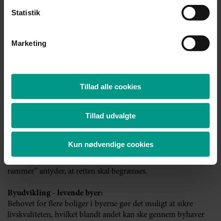
ligger tættest på de nye anlæg. Der er ofte tale om ejendomme
Statistik
uden stor handelsværdi, i hvert fald sammenlignet med
værdien af de anlæg, der opstilles.
Marketing
De nye anlæg vil ofte nødvendiggøre nye
distributionsledninger, hvilket erfaringsmæssigt også møder
modstand. Det er ikke omtalt i aftaleteksten, hvorledes dette
problem skal løses, mest nærliggende er vel at medtage
Tillad alle cookies
kompensation for distributionsledningerne i
kompensationen for VE-anlæggene.
Tillad udvalgte
Referencen til Stiftsøvrighedens indsigelsesret er lidt uklar.
Det har tidligere været foreslået, at retten skulle fjernes,
Kun nødvendige cookies
hvilket der dog ikke var flertal for. Aftaleteksten må forstås
således, at indsigelsesretten består, men udtrykket ”klare
rammer” antyder, at retten skal begrænses.
Byudvikling - levende byer:
Behovet for flere boliger i byerne gør det muligt at sikre
livskvaliteten, hvilket blandt andet kan ske gennem byhaver