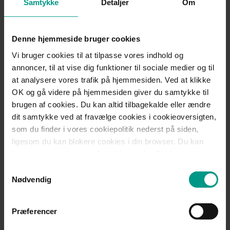
Samtykke
Detaljer
Om
aktuelle beboelser.
Vurdering af ændringerne
Denne hjemmeside bruger cookies
VE- anlæggene:
Vi bruger cookies til at tilpasse vores indhold og
Behovet for udfasning af fossil energi stiller krav om effektiv
annoncer, til at vise dig funktioner til sociale medier og til
planlægning for vindmølle- og solcelleparker. Navnlig
at analysere vores trafik på hjemmesiden. Ved at klikke
etablering af vindmøller på land har været vanskeliggjort som
OK og gå videre på hjemmesiden giver du samtykke til
følge af lokal modstand. Vurderet ud fra udtalelser i pressen er
det regeringens hensigt at imødegå dette ved at forbedre
brugen af cookies. Du kan altid tilbagekalde eller ændre
kompensationen til naboer.
dit samtykke ved at fravælge cookies i cookieoversigten,
som du finder i vores cookiepolitik nederst på siden,
De hidtidige ordninger om kompensation og lokalt
ligesom du kan blokere cookies i din browser. Du kan
medejerskab har været utilstrækkelige til at sikre, at
læse mere om brugen af cookies under Om i
befolkningen i de områder, hvor de nye anlæg opstilles, har
cookiebanneret. Under Om kan du også læse om vores
Samtykkevalg
været positive. Hvis den lokale modstand søger overvundet
behandling af personoplysninger.
Nødvendig
ved at begrænse klagemulighederne, må det forventes, at
modstanden skærpes.
Præferencer
Andre og bedre muligheder er tilbud om øget lokalt
medejerskab og totalekspropriation af de ejendomme, der