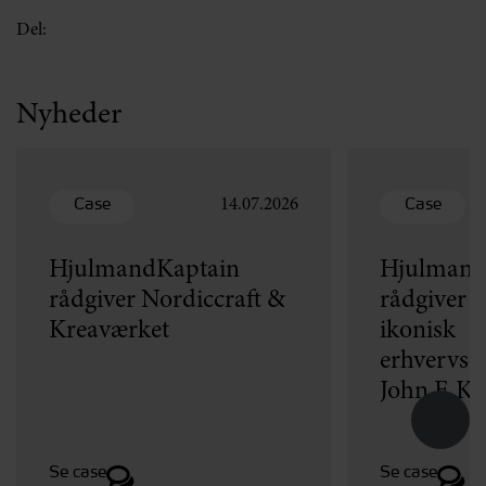
Del:
Nyheder
Case
Case
14.07.2026
HjulmandKaptain
Hjulmand
rådgiver Nordiccraft &
rådgiver v
Kreaværket
ikonisk
erhvervse
John F. K
Se case
Se case