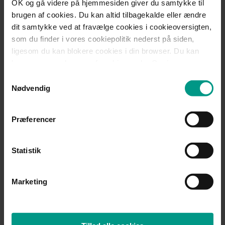
OK og gå videre på hjemmesiden giver du samtykke til
Tilmeld dig HjulmandKaptains nyhedsbrev
brugen af cookies. Du kan altid tilbagekalde eller ændre
Ja tak, jeg vil gerne modtage nyheder inden for GDPR.
dit samtykke ved at fravælge cookies i cookieoversigten,
Du kan til enhver tid trække dit samtykke tilbage.
Læs
som du finder i vores cookiepolitik nederst på siden,
mere om vores samtykkevilkår her.
ligesom du kan blokere cookies i din browser. Du kan
læse mere om brugen af cookies under Om i
cookiebanneret. Under Om kan du også læse om vores
Samtykkevalg
Se, hvordan vi behandler dine personoplysninger i
behandling af personoplysninger.
Nødvendig
vores
privatlivspolitik
Præferencer
Statistik
Marketing
Vært og oplægsholder ved mødet
Nicoline Madsen