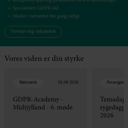
Kompetent sparring på konkrete GDPR-udfordringer
Specialisters GDPR-råd
Møder i netværket fire gange årligt
Tilmeld mig netværket
Vores viden er din styrke
02
03
SEP
SEP
Netværk
Arrangem
02.09.2026
GDPR-Academy -
Temadag
Midtjylland - 6. møde
sygedagpe
2026