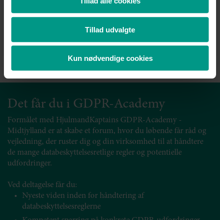
Tillad alle cookies
Advokat, Fagchef NIS2
Tillad udvalgte
Mobil:
+45 2442 0586
Telefon:
+45 7221 1706
Kun nødvendige cookies
nma@70151000.dk
Det får du i GDPR-Academy
Formålet med HjulmandKaptains GDPR-Academy -
Midtjylland er at skabe et forum, hvor du løbende får råd og
vejledning, der ruster dig og din virksomhed til at håndtere
de mange databeskyttelsesretlige regler og potentielle
udfordringer.
Ved deltagelse får du:
Nyeste viden inden for håndtering af
databeskyttelsesreglerne