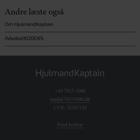
Andre læste også
Om HjulmandKaptain
AdvokatKODEKS
+45 7015 1000
mail@70151000.dk
CVR: 32337120
Find kontor