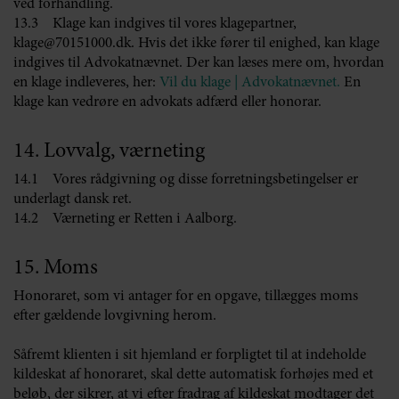
ved forhandling.
13.3 Klage kan indgives til vores klagepartner,
klage@70151000.dk. Hvis det ikke fører til enighed, kan klage
indgives til Advokatnævnet. Der kan læses mere om, hvordan
en klage indleveres, her:
Vil du klage | Advokatnævnet.
En
klage kan vedrøre en advokats adfærd eller honorar.
14. Lovvalg, værneting
14.1 Vores rådgivning og disse forretningsbetingelser er
underlagt dansk ret.
14.2 Værneting er Retten i Aalborg.
15. Moms
Honoraret, som vi antager for en opgave, tillægges moms
efter gældende lovgivning herom.
Såfremt klienten i sit hjemland er forpligtet til at indeholde
kildeskat af honoraret, skal dette automatisk forhøjes med et
beløb, der sikrer, at vi efter fradrag af kildeskat modtager det