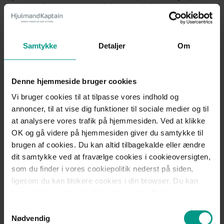
7.2.1 Dækningen er generelt begrænset til 100.000 Euro pr.
indskyder. Dog dækkes som nær-mere beskrevet i loven:
7.2.2 Indskud, der i henhold til loven har et socialt formål
dækkes med 150.000 Euro pr. indskyder,
Samtykke
Detaljer
Om
7.2.3 Indskud for skader som følge af kriminalitet eller
fejlagtig domfældelse med 150.000 Euro og
7.2.4 Indskud i forbindelse med transaktioner vedrørende
Denne hjemmeside bruger cookies
fast ejendom til ikke erhvervsmæssig anvendelse med 10 mil.
Euro
Vi bruger cookies til at tilpasse vores indhold og
annoncer, til at vise dig funktioner til sociale medier og til
8. Fortrolighed
at analysere vores trafik på hjemmesiden. Ved at klikke
8.1 Alle vore medarbejdere er omfattet af tavshedspligt og
OK og gå videre på hjemmesiden giver du samtykke til
forbuddet mod videregivelse af intern viden om børsnoterede
brugen af cookies. Du kan altid tilbagekalde eller ændre
selskaber og begrænsninger i handel med børsnoterede
dit samtykke ved at fravælge cookies i cookieoversigten,
værdipapirer.
som du finder i vores cookiepolitik nederst på siden,
ligesom du kan blokere cookies i din browser. Du kan
9. Opbevaring af dokumenter
læse mere om brugen af cookies under Om i
9.1 Dokumenter fra sagerne opbevares elektronisk og vil
cookiebanneret. Under Om kan du også læse om vores
Samtykkevalg
blive opbevaret i overensstemmelse med de til enhver tid
behandling af personoplysninger.
Nødvendig
gældende regler om behandling af persondata.