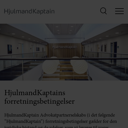
Hop
til
hovedindhold
HjulmandKaptains
forretningsbetingelser
HjulmandKaptain Advokatpartnerselskabs (i det følgende
”HjulmandKaptain”) forretningsbetingelser gælder for den