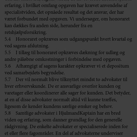
erfaring, i hvilket omfang opgaven har krævet anvendelse af
specialistviden, det opnåede resultat og det ansvar, der har
været forbundet med opgaven. Vi undersøger, om honoraret
kan dækkes fra anden side, herunder fra en
retshjælpsforsikring.
5.4 Honoraret opkræves som udgangspunkt hvert kvartal og
ved sagens afslutning.
5.5 I tillæg til honoraret opkræves dækning for udlæg og
andre påløbne omkostninger i forbindelse med opgaven.
5.6 Afhængigt af sagens karakter opkræver vi et depositum
ved samarbejdets begyndelse.
5.7 Der vil normalt blive tilknyttet mindst to advokater til
hver erhvervskunde. De er ansvarlige overfor kunden og
varetager eller koordinerer alle sager for kunden. Det betyder,
at en af disse advokater normalt altid vil kunne træffes,
ligesom de kender kundens særlige ønsker og behov.
5.8 Samtlige advokater i HjulmandKaptain har en bred
viden og erfaring, som danner grundlag for den generelle
rådgivning. De enkelte advokater er specialiserede inden for
et eller flere fagområder. En del af advokaterne underviser