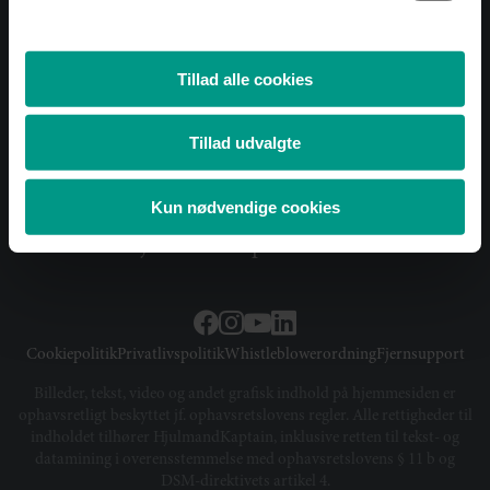
Find kontor
Tillad alle cookies
Rådgivning
Medarbejdere
Tillad udvalgte
Karriere
Arrangementer
Kun nødvendige cookies
Viden
Om HjulmandKaptain
Cookiepolitik
Privatlivspolitik
Whistleblowerordning
Fjernsupport
Billeder, tekst, video og andet grafisk indhold på hjemmesiden er
ophavsretligt beskyttet jf. ophavsretslovens regler. Alle rettigheder til
indholdet tilhører HjulmandKaptain, inklusive retten til tekst- og
datamining i overensstemmelse med ophavsretslovens § 11 b og
DSM-direktivets artikel 4.