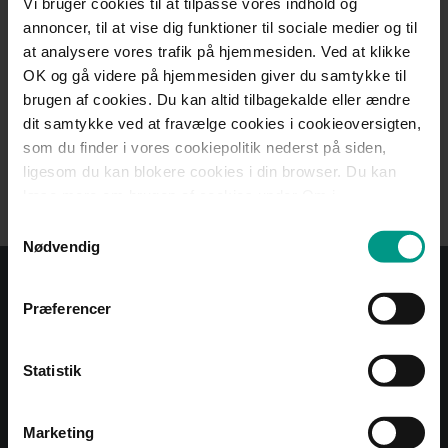
Vi bruger cookies til at tilpasse vores indhold og
HjulmandKaptains
annoncer, til at vise dig funktioner til sociale medier og til
nyhedsbrev
at analysere vores trafik på hjemmesiden. Ved at klikke
OK og gå videre på hjemmesiden giver du samtykke til
Få nyheder, invitationer til arrangementer, gode råd
brugen af cookies. Du kan altid tilbagekalde eller ændre
og viden om jura inden for de fagområder, der
dit samtykke ved at fravælge cookies i cookieoversigten,
interesserer dig.
som du finder i vores cookiepolitik nederst på siden,
ligesom du kan blokere cookies i din browser. Du kan
Tilmeld nyhedsbrev
læse mere om brugen af cookies under Om i
cookiebanneret. Under Om kan du også læse om vores
Samtykkevalg
behandling af personoplysninger.
Nødvendig
Præferencer
+45 7015 1000
Statistik
mail@70151000.dk
CVR: 32337120
Marketing